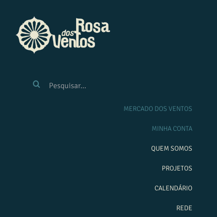
Ir
para
o
conteúdo
BUSCAR
RESULTADOS
PARA:
MERCADO DOS VENTOS
MINHA CONTA
QUEM SOMOS
PROJETOS
CALENDÁRIO
REDE