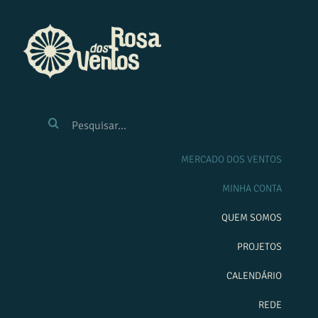
Ir
para
o
conteúdo
BUSCAR
RESULTADOS
PARA:
MERCADO DOS VENTOS
MINHA CONTA
QUEM SOMOS
PROJETOS
CALENDÁRIO
REDE