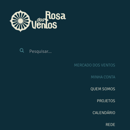
Ir
para
o
conteúdo
BUSCAR
RESULTADOS
PARA:
MERCADO DOS VENTOS
MINHA CONTA
QUEM SOMOS
PROJETOS
CALENDÁRIO
REDE