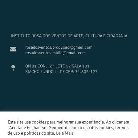
INSTITUTO ROSA DOS VENTOS DE ARTE, CULTURA E CIDADANIA
rosadosventos.producao@gmail.com
rosadosventos.midia@gmail.com
QN 01 CONJ. 27 LOTE 12 SALA 101
RIACHO FUNDO I – DF CEP: 71.805-127
Este site usa cookies para melhorar sua experiência. Ao clicar em
design Estúdio Cajuína
"Aceitar e Fechar" você concorda com o uso dos cookies, termos
desenvolvimento Pato Sardá | Estúdio Abanico
de uso e políticas do site.
Leia Mais
© [year]
Rosa dos Ventos | Todos os direitos