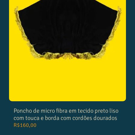
Poncho de micro fibra em tecido preto liso
com touca e borda com cordões dourados
R$
160,00