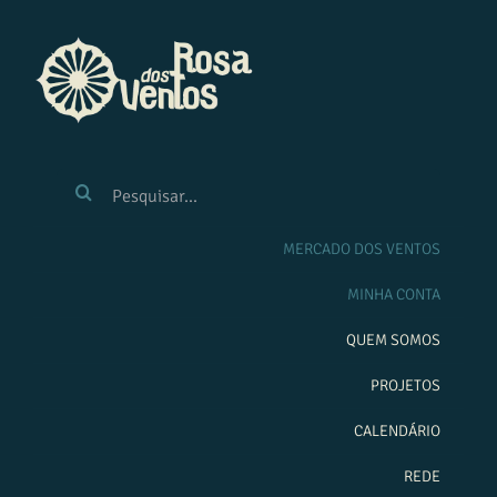
Ir
para
o
conteúdo
BUSCAR
RESULTADOS
PARA:
MERCADO DOS VENTOS
MINHA CONTA
QUEM SOMOS
PROJETOS
CALENDÁRIO
REDE