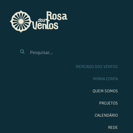
Ir
para
o
conteúdo
BUSCAR
RESULTADOS
PARA:
MERCADO DOS VENTOS
MINHA CONTA
QUEM SOMOS
PROJETOS
CALENDÁRIO
REDE