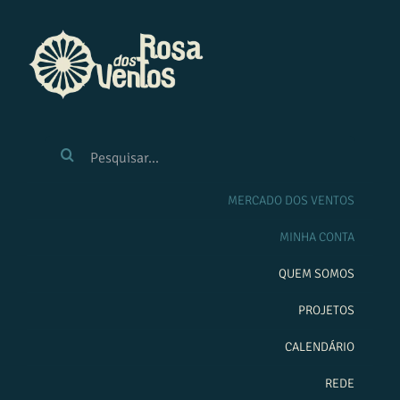
Ir
para
o
conteúdo
BUSCAR
RESULTADOS
PARA:
MERCADO DOS VENTOS
MINHA CONTA
QUEM SOMOS
PROJETOS
CALENDÁRIO
REDE