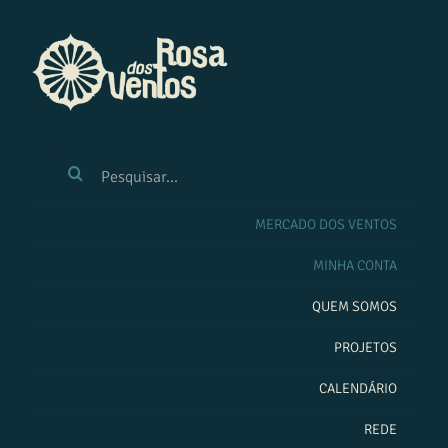
Ir
para
o
conteúdo
BUSCAR
RESULTADOS
PARA:
MERCADO DOS VENTOS
MINHA CONTA
QUEM SOMOS
PROJETOS
CALENDÁRIO
REDE