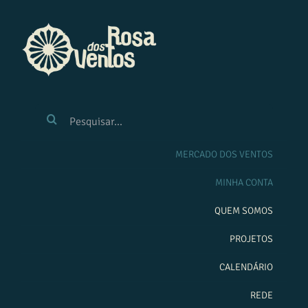
Ir
para
o
conteúdo
BUSCAR
RESULTADOS
PARA:
MERCADO DOS VENTOS
MINHA CONTA
QUEM SOMOS
PROJETOS
CALENDÁRIO
REDE