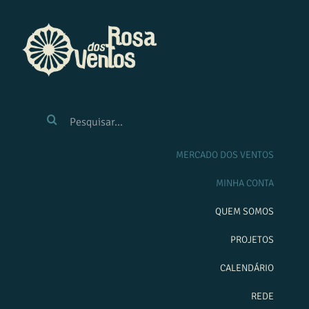
Ir
para
o
conteúdo
BUSCAR
RESULTADOS
PARA:
MERCADO DOS VENTOS
MINHA CONTA
QUEM SOMOS
PROJETOS
CALENDÁRIO
REDE