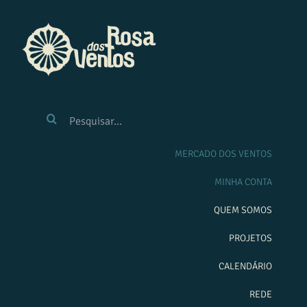
Ir
para
o
conteúdo
BUSCAR
RESULTADOS
PARA:
MERCADO DOS VENTOS
MINHA CONTA
QUEM SOMOS
PROJETOS
CALENDÁRIO
REDE