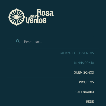
Ir
para
o
conteúdo
BUSCAR
RESULTADOS
PARA:
MERCADO DOS VENTOS
MINHA CONTA
QUEM SOMOS
PROJETOS
CALENDÁRIO
REDE