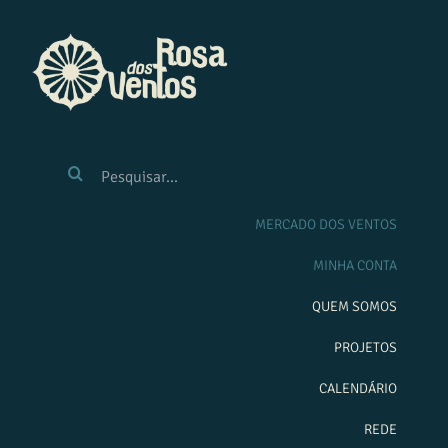
Ir
para
o
conteúdo
BUSCAR
RESULTADOS
PARA:
MERCADO DOS VENTOS
MINHA CONTA
QUEM SOMOS
PROJETOS
CALENDÁRIO
REDE