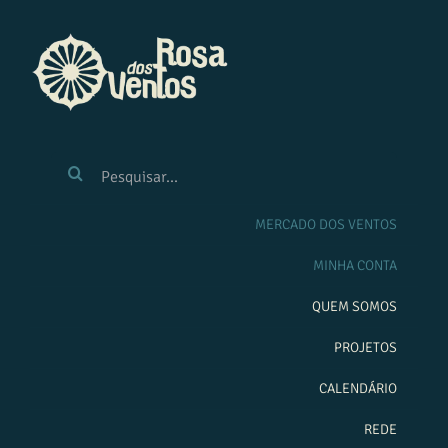
Ir
para
o
conteúdo
BUSCAR
RESULTADOS
PARA:
MERCADO DOS VENTOS
MINHA CONTA
QUEM SOMOS
PROJETOS
CALENDÁRIO
REDE