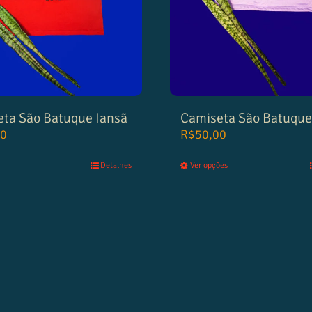
ta São Batuque Iansã
Camiseta São Batuqu
00
R$
50,00
Detalhes
Ver opções