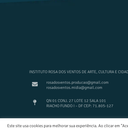
INSTITUTO ROSA DOS VENTOS DE ARTE, CULTURA E CIDA
rosadosventos.producao@gmail.com
rosadosventos.midia@gmail.com
QN 01 CONJ. 27 LOTE 12 SALA 101
RIACHO FUNDO I – DF CEP: 71.805-127
Este site usa cookies para melhorar sua experiência. Ao clicar em "Ac