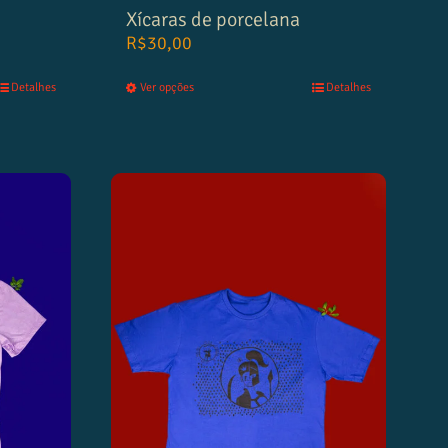
Xícaras de porcelana
R$
30,00
Detalhes
Ver opções
Detalhes