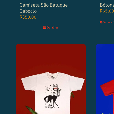
Camiseta São Batuque
Bóton
Caboclo
R$
5,00
R$
50,00
Ver opç
Detalhes