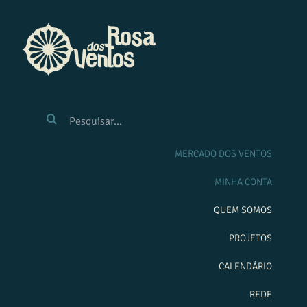
Ir
para
o
conteúdo
BUSCAR
RESULTADOS
PARA:
MERCADO DOS VENTOS
MINHA CONTA
QUEM SOMOS
PROJETOS
CALENDÁRIO
REDE