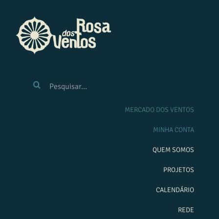
Ir
para
o
conteúdo
BUSCAR
RESULTADOS
PARA:
MERCADO DOS VENTOS
MINHA CONTA
QUEM SOMOS
PROJETOS
CALENDÁRIO
REDE