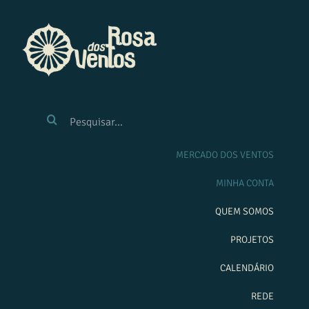
Ir
para
o
conteúdo
BUSCAR
RESULTADOS
PARA:
MERCADO DOS VENTOS
MINHA CONTA
QUEM SOMOS
PROJETOS
CALENDÁRIO
REDE