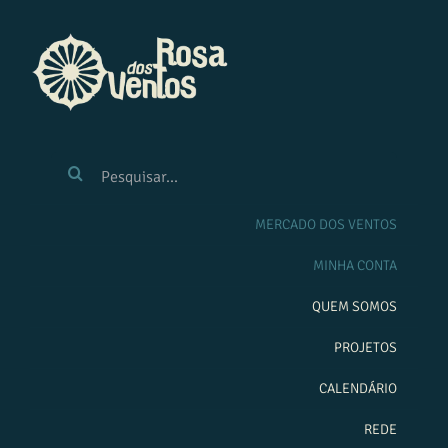
Ir
para
o
conteúdo
BUSCAR
RESULTADOS
PARA:
MERCADO DOS VENTOS
MINHA CONTA
QUEM SOMOS
PROJETOS
CALENDÁRIO
REDE