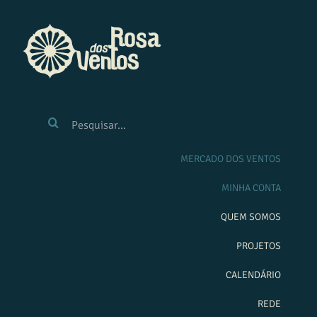
Ir
para
o
conteúdo
BUSCAR
RESULTADOS
PARA:
MERCADO DOS VENTOS
MINHA CONTA
QUEM SOMOS
PROJETOS
CALENDÁRIO
REDE