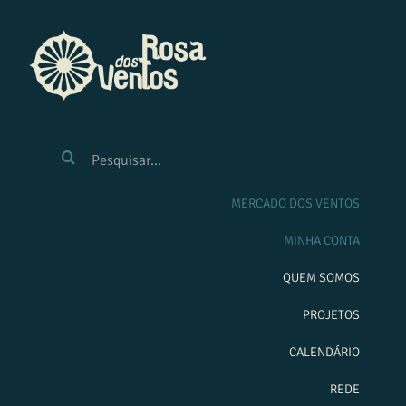
Ir
para
o
conteúdo
BUSCAR
RESULTADOS
PARA:
MERCADO DOS VENTOS
MINHA CONTA
QUEM SOMOS
PROJETOS
CALENDÁRIO
REDE