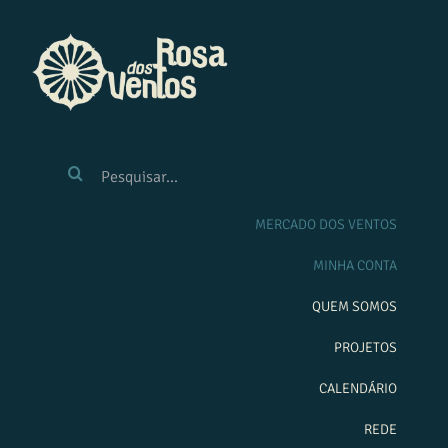
Ir
para
o
conteúdo
BUSCAR
RESULTADOS
PARA:
MERCADO DOS VENTOS
MINHA CONTA
QUEM SOMOS
PROJETOS
CALENDÁRIO
REDE