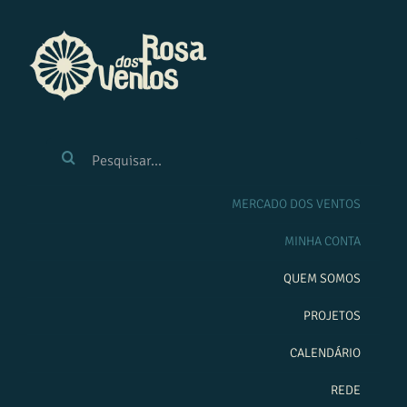
Ir
para
o
conteúdo
BUSCAR
RESULTADOS
PARA:
MERCADO DOS VENTOS
MINHA CONTA
QUEM SOMOS
PROJETOS
CALENDÁRIO
REDE