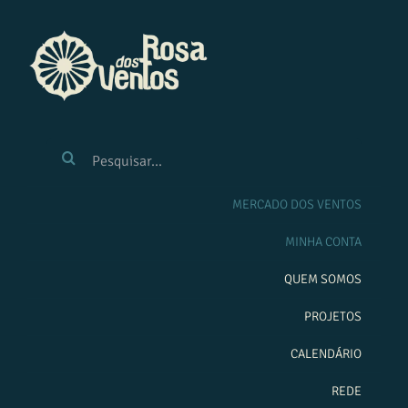
Ir
para
o
conteúdo
BUSCAR
RESULTADOS
PARA:
MERCADO DOS VENTOS
MINHA CONTA
QUEM SOMOS
PROJETOS
CALENDÁRIO
REDE