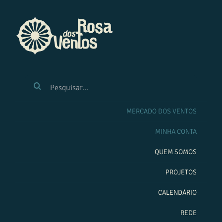
Ir
para
o
conteúdo
BUSCAR
RESULTADOS
PARA:
MERCADO DOS VENTOS
MINHA CONTA
QUEM SOMOS
PROJETOS
CALENDÁRIO
REDE