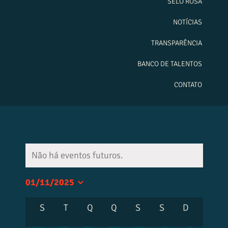
SELO ROSA
NOTÍCIAS
TRANSPARÊNCIA
BANCO DE TALENTOS
CONTATO
Não há eventos futuros.
01/11/2025
Selecione
Calendárior
S
T
Q
Q
S
S
D
a
de