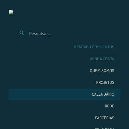
Ir
para
o
conteúdo
BUSCAR
RESULTADOS
PARA:
MERCADO DOS VENTOS
MINHA CONTA
QUEM SOMOS
PROJETOS
CALENDÁRIO
REDE
PARCERIAS