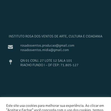
INSTITUTO ROSA DOS VENTOS DE ARTE, CULTURA E CIDADANIA
rosadosventos.producao@gmail.com
rosadosventos.midia@gmail.com
QN 01 CONJ. 27 LOTE 12 SALA 101
RIACHO FUNDO I – DF CEP: 71.805-127
Este site usa cookies para melhorar sua experiência. Ao clicar em
design Estúdio Cajuína
"Aceitar e Fechar" você concorda com o uso dos cookies, termos