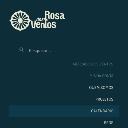
Ir
para
o
conteúdo
BUSCAR
RESULTADOS
PARA:
MERCADO DOS VENTOS
MINHA CONTA
QUEM SOMOS
PROJETOS
CALENDÁRIO
REDE