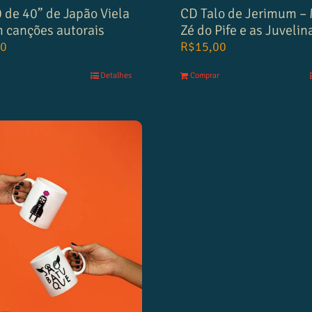
 de 40” de Japão Viela
CD Talo de Jerimum –
 canções autorais
Zé do Pife e as Juvelin
00
R$
15,00
Detalhes
Comprar