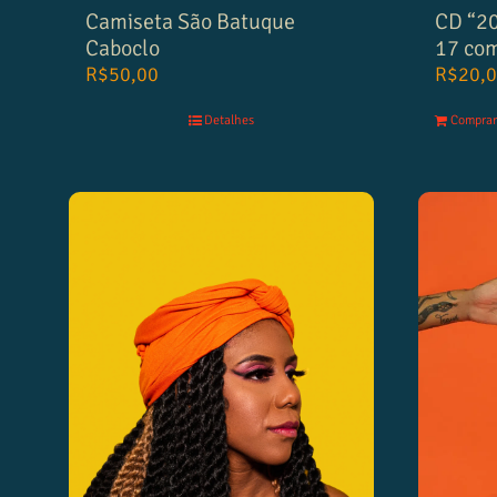
Camiseta São Batuque
CD “20
Caboclo
17 com
R$
50,00
R$
20,
Detalhes
Comprar