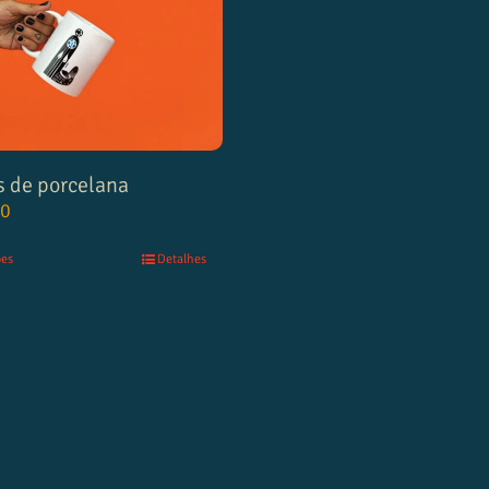
s de porcelana
00
ões
Detalhes