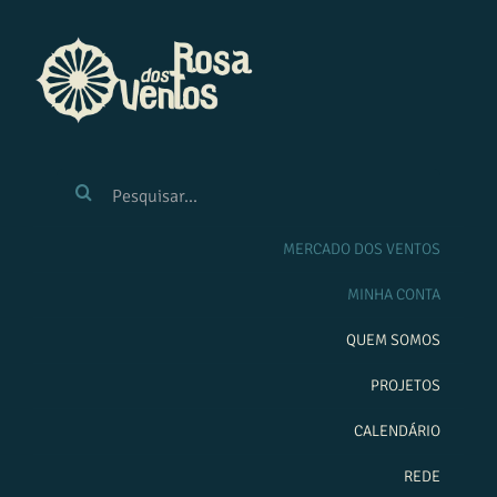
Ir
para
o
conteúdo
BUSCAR
RESULTADOS
PARA:
MERCADO DOS VENTOS
MINHA CONTA
QUEM SOMOS
PROJETOS
CALENDÁRIO
REDE