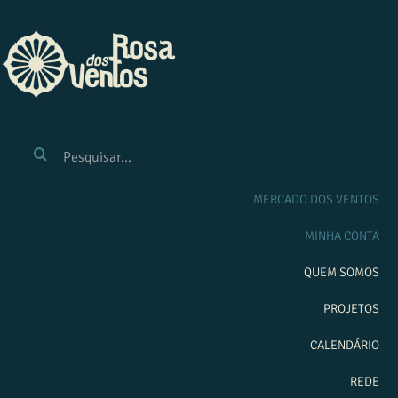
Ir
para
o
conteúdo
BUSCAR
RESULTADOS
PARA:
MERCADO DOS VENTOS
MINHA CONTA
QUEM SOMOS
PROJETOS
CALENDÁRIO
REDE