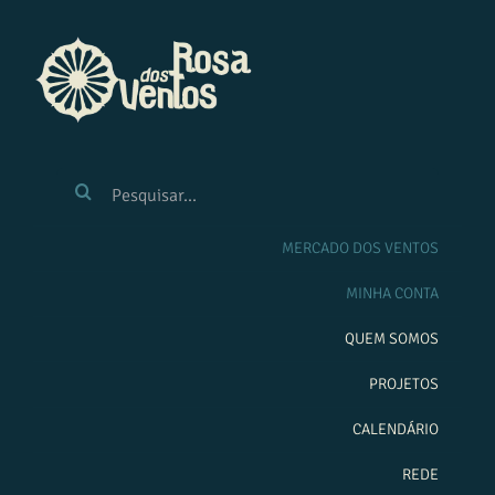
Ir
para
o
conteúdo
BUSCAR
RESULTADOS
PARA:
MERCADO DOS VENTOS
MINHA CONTA
QUEM SOMOS
PROJETOS
CALENDÁRIO
REDE