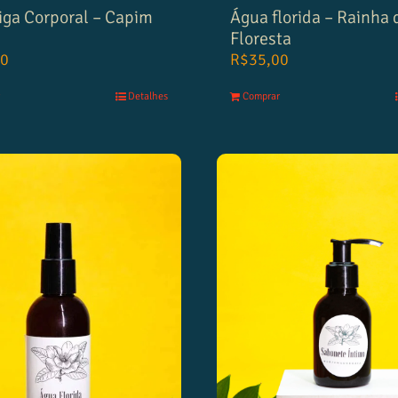
ga Corporal – Capim
Água florida – Rainha 
Floresta
00
R$
35,00
Detalhes
Comprar