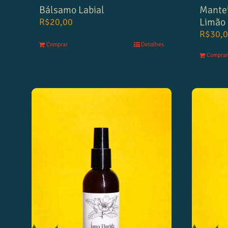
Bálsamo Labial
Mantei
Limão
R$
20,00
R$
30,
Comprar
Detalhes
Comprar