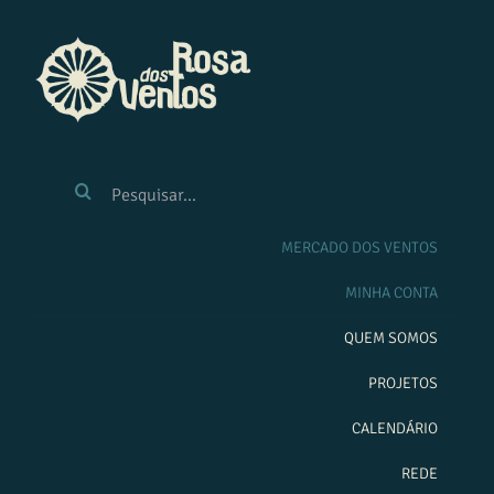
Ir
para
o
conteúdo
BUSCAR
RESULTADOS
PARA:
MERCADO DOS VENTOS
MINHA CONTA
QUEM SOMOS
PROJETOS
CALENDÁRIO
REDE