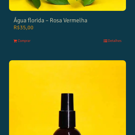
Água florida – Rosa Vermelha
R$
35,00
Comprar
Detalhes