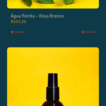
Água florida – Rosa Branca
R$
35,00
Comprar
Detalhes