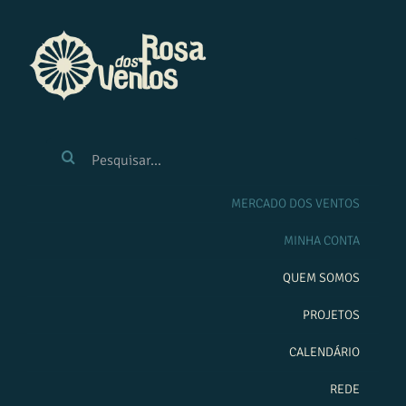
Ir
para
o
conteúdo
BUSCAR
RESULTADOS
PARA:
MERCADO DOS VENTOS
MINHA CONTA
QUEM SOMOS
PROJETOS
CALENDÁRIO
REDE