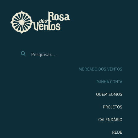
Ir
para
o
conteúdo
BUSCAR
RESULTADOS
PARA:
MERCADO DOS VENTOS
MINHA CONTA
QUEM SOMOS
PROJETOS
CALENDÁRIO
REDE