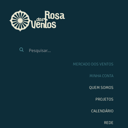
Ir
para
o
conteúdo
BUSCAR
RESULTADOS
PARA:
MERCADO DOS VENTOS
MINHA CONTA
QUEM SOMOS
PROJETOS
CALENDÁRIO
REDE