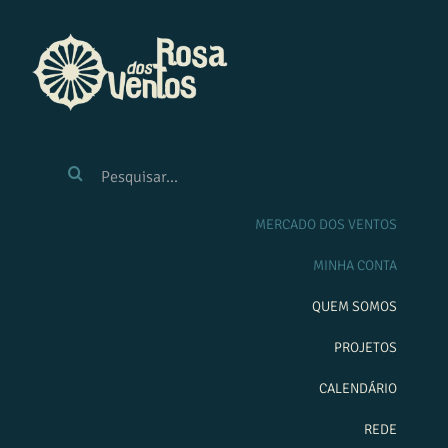
Ir
para
o
conteúdo
BUSCAR
RESULTADOS
PARA:
MERCADO DOS VENTOS
MINHA CONTA
QUEM SOMOS
PROJETOS
CALENDÁRIO
REDE