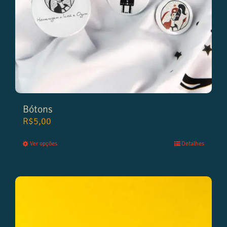
Bótons
R$
5,00
Ver opções
Detalhes