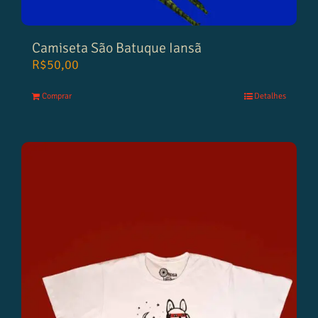
Camiseta São Batuque Iansã
R$
50,00
Comprar
Detalhes