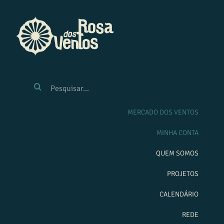
Ir
para
o
conteúdo
BUSCAR
RESULTADOS
PARA:
MERCADO DOS VENTOS
MINHA CONTA
QUEM SOMOS
PROJETOS
CALENDÁRIO
REDE