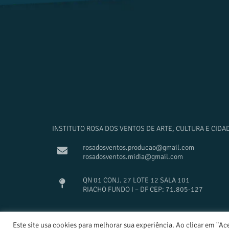
INSTITUTO ROSA DOS VENTOS DE ARTE, CULTURA E CIDA
rosadosventos.producao@gmail.com
rosadosventos.midia@gmail.com
QN 01 CONJ. 27 LOTE 12 SALA 101
RIACHO FUNDO I – DF CEP: 71.805-127
Este site usa cookies para melhorar sua experiência. Ao clicar em "Ac