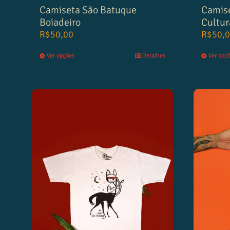
Camiseta São Batuque
Camise
Boiadeiro
Cultur
R$
50,00
R$
50,
Ver opções
Detalhes
Ver opç