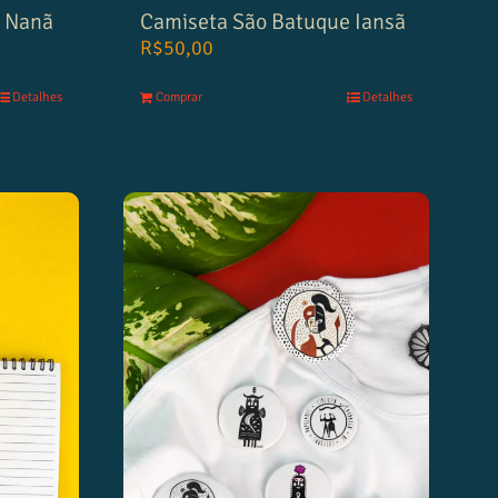
e Nanã
Camiseta São Batuque Iansã
R$
50,00
Detalhes
Comprar
Detalhes