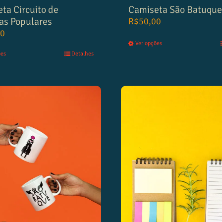
ta Circuito de
Camiseta São Batuqu
as Populares
R$
50,00
00
Ver opções
ões
Detalhes