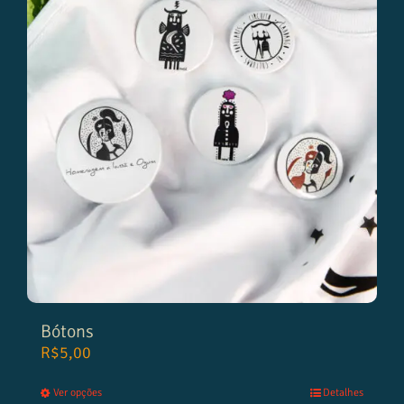
Bótons
R$
5,00
Ver opções
Detalhes