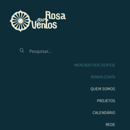
Ir
para
o
conteúdo
BUSCAR
RESULTADOS
PARA:
MERCADO DOS VENTOS
MINHA CONTA
QUEM SOMOS
PROJETOS
CALENDÁRIO
REDE