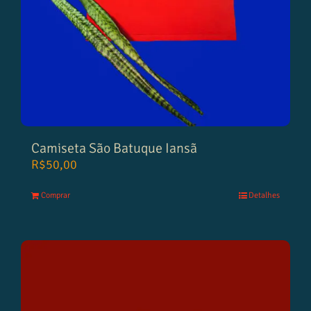
Camiseta São Batuque Iansã
R$
50,00
Comprar
Detalhes