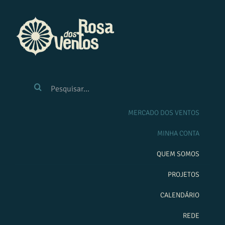
Ir
para
o
conteúdo
BUSCAR
RESULTADOS
PARA:
MERCADO DOS VENTOS
MINHA CONTA
QUEM SOMOS
PROJETOS
CALENDÁRIO
REDE