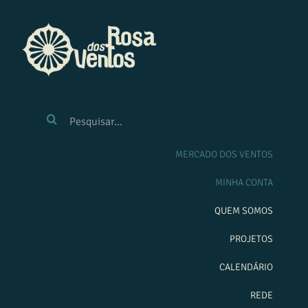
Ir
para
o
conteúdo
BUSCAR
RESULTADOS
PARA:
MERCADO DOS VENTOS
MINHA CONTA
QUEM SOMOS
PROJETOS
CALENDÁRIO
REDE