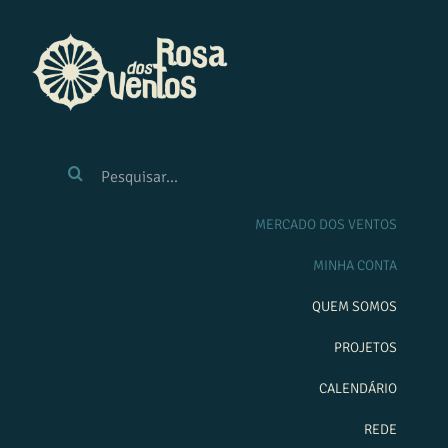
Ir
para
o
conteúdo
BUSCAR
RESULTADOS
PARA:
MERCADO DOS VENTOS
MINHA CONTA
QUEM SOMOS
PROJETOS
CALENDÁRIO
REDE