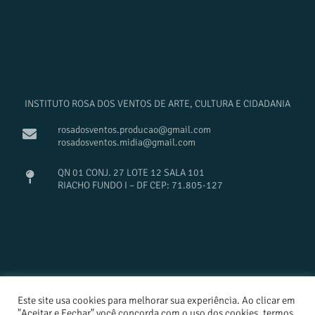
INSTITUTO ROSA DOS VENTOS DE ARTE, CULTURA E CIDADANIA
rosadosventos.producao@gmail.com
rosadosventos.midia@gmail.com
QN 01 CONJ. 27 LOTE 12 SALA 101
RIACHO FUNDO I – DF CEP: 71.805-127
Este site usa cookies para melhorar sua experiência. Ao clicar em
design Estúdio Cajuína
"Aceitar e Fechar" você concorda com o uso dos cookies, termos