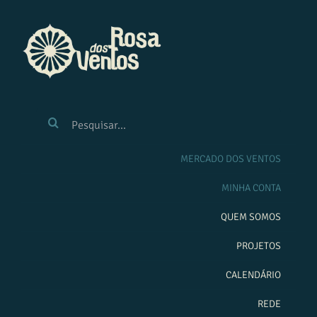
Ir
para
o
conteúdo
BUSCAR
RESULTADOS
PARA:
MERCADO DOS VENTOS
MINHA CONTA
QUEM SOMOS
PROJETOS
CALENDÁRIO
REDE