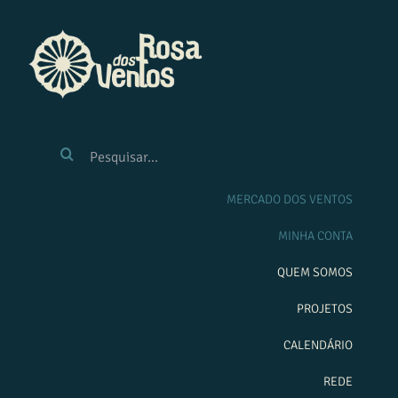
Ir
para
o
conteúdo
BUSCAR
RESULTADOS
PARA:
MERCADO DOS VENTOS
MINHA CONTA
QUEM SOMOS
PROJETOS
CALENDÁRIO
REDE