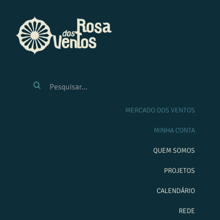
Ir
para
o
conteúdo
BUSCAR
RESULTADOS
PARA:
MERCADO DOS VENTOS
MINHA CONTA
QUEM SOMOS
PROJETOS
CALENDÁRIO
REDE