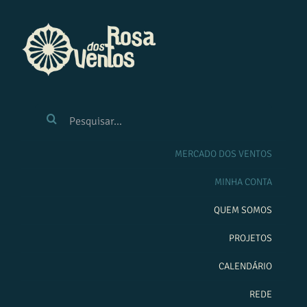
Ir
para
o
conteúdo
BUSCAR
RESULTADOS
PARA:
MERCADO DOS VENTOS
MINHA CONTA
QUEM SOMOS
PROJETOS
CALENDÁRIO
REDE