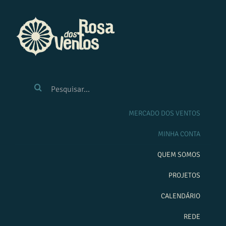
Ir
para
o
conteúdo
BUSCAR
RESULTADOS
PARA:
MERCADO DOS VENTOS
MINHA CONTA
QUEM SOMOS
PROJETOS
CALENDÁRIO
REDE