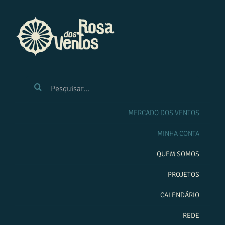
Ir
para
o
conteúdo
BUSCAR
RESULTADOS
PARA:
MERCADO DOS VENTOS
MINHA CONTA
QUEM SOMOS
PROJETOS
CALENDÁRIO
REDE