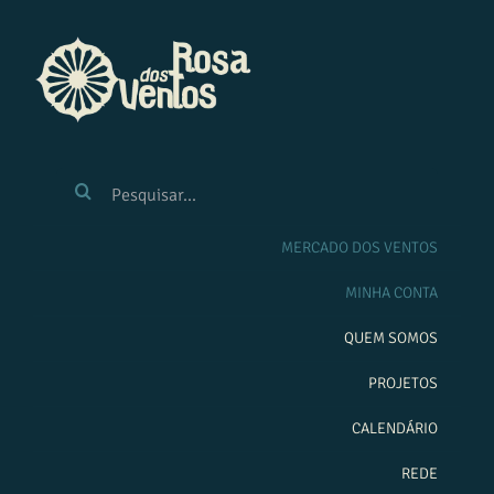
Ir
para
o
conteúdo
BUSCAR
RESULTADOS
PARA:
MERCADO DOS VENTOS
MINHA CONTA
QUEM SOMOS
PROJETOS
CALENDÁRIO
REDE