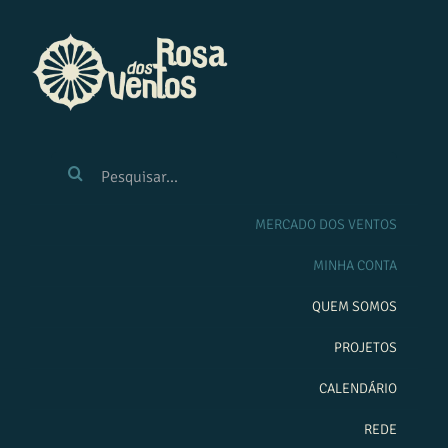
Ir
para
o
conteúdo
BUSCAR
RESULTADOS
PARA:
MERCADO DOS VENTOS
MINHA CONTA
QUEM SOMOS
PROJETOS
CALENDÁRIO
REDE